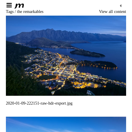
Tags / the remarkables
View all content
2020-01-09-222151-raw-hdr-export.jpg