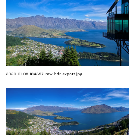
2020-01-09-184357-raw-hdr-export.jpg