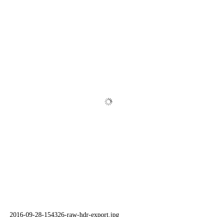
2016-09-28-154326-raw-hdr-export.jpg