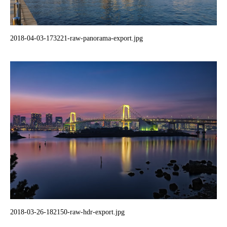
2018-04-03-173221-raw-panorama-export.jpg
2018-03-26-182150-raw-hdr-export.jpg