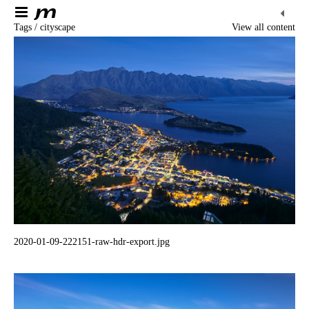
Tags / cityscape
View all content
2020-01-09-222151-raw-hdr-export.jpg