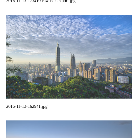
2016-11-13-173410-raw-hdr-export.jpg
2016-11-13-162941.jpg